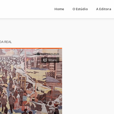
Home
O Estúdio
A Editora
DA REAL