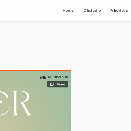
Home
O Estúdio
A Editora